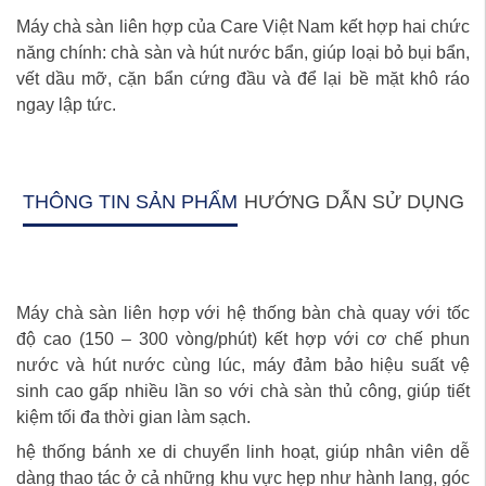
Máy chà sàn liên hợp của Care Việt Nam kết hợp hai chức
năng chính: chà sàn và hút nước bẩn, giúp loại bỏ bụi bẩn,
vết dầu mỡ, cặn bẩn cứng đầu và để lại bề mặt khô ráo
ngay lập tức.
THÔNG TIN SẢN PHẨM
HƯỚNG DẪN SỬ DỤNG
Máy chà sàn liên hợp với hệ thống bàn chà quay với tốc
độ cao (150 – 300 vòng/phút) kết hợp với cơ chế phun
nước và hút nước cùng lúc, máy đảm bảo hiệu suất vệ
sinh cao gấp nhiều lần so với chà sàn thủ công, giúp tiết
kiệm tối đa thời gian làm sạch.
hệ thống bánh xe di chuyển linh hoạt, giúp nhân viên dễ
dàng thao tác ở cả những khu vực hẹp như hành lang, góc