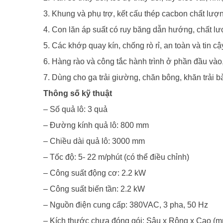
3. Khung và phụ trợ, kết cấu thép cacbon chất lượ
4. Con lăn áp suất có ruy băng dẫn hướng, chất lượ
5. Các khớp quay kín, chống rò rỉ, an toàn và tin cậ
6. Hàng rào và công tắc hành trình ở phần đầu vào,
7. Dùng cho ga trải giường, chăn bông, khăn trải b
Thông số kỹ thuật
– Số quả lô: 3 quả
– Đường kính quả lô: 800 mm
– Chiều dài quả lô: 3000 mm
– Tốc độ: 5- 22 m/phút (có thể điều chỉnh)
– Công suất động cơ: 2.2 kW
– Công suất biến tần: 2.2 kW
– Nguồn điện cung cấp: 380VAC, 3 pha, 50 Hz
– Kích thước chưa đóng gói: Sâu x Rộng x Cao (