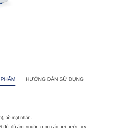
 PHẨM
HƯỚNG DẪN SỬ DỤNG
), bề mặt nhẵn.
hiệt độ, độ ẩm, nguồn cung cấp hơi nước, v.v.