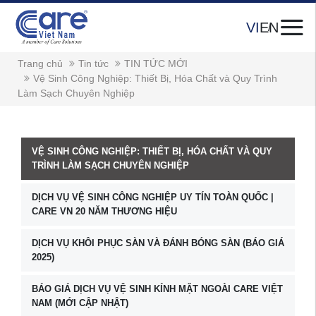
VI
EN
Trang chủ
Tin tức
TIN TỨC MỚI
Vệ Sinh Công Nghiệp: Thiết Bị, Hóa Chất và Quy Trình
Làm Sạch Chuyên Nghiệp
VỆ SINH CÔNG NGHIỆP: THIẾT BỊ, HÓA CHẤT VÀ QUY
TRÌNH LÀM SẠCH CHUYÊN NGHIỆP
DỊCH VỤ VỆ SINH CÔNG NGHIỆP UY TÍN TOÀN QUỐC |
CARE VN 20 NĂM THƯƠNG HIỆU
DỊCH VỤ KHÔI PHỤC SÀN VÀ ĐÁNH BÓNG SÀN (BÁO GIÁ
2025)
BÁO GIÁ DỊCH VỤ VỆ SINH KÍNH MẶT NGOÀI CARE VIỆT
NAM (MỚI CẬP NHẬT)