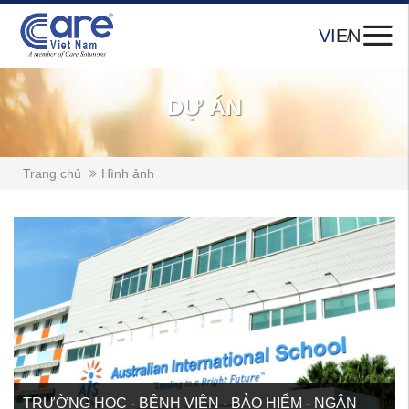
VI
EN
DỰ ÁN
Trang chủ
Hình ảnh
TRƯỜNG HỌC - BỆNH VIỆN - BẢO HIỂM - NGÂN