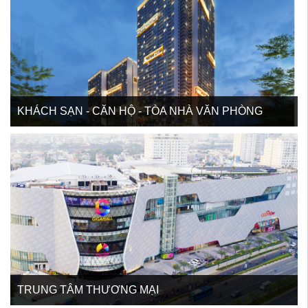
KHÁCH SẠN - CĂN HỘ - TÒA NHÀ VĂN PHÒNG
TRUNG TÂM THƯƠNG MẠI